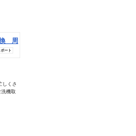
換 周
リポート
忙しくさ
食洗機取