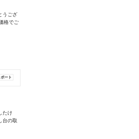
とうござ
価格でご
リポート
したけ
し台の取