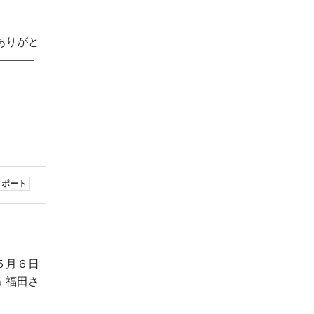
ありがと
 ———
リポート
５月６日
 福田さ