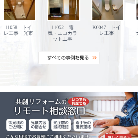
11052 電
K0047 トイ
11106 ポリ
気・エコカラ
レ工事
カ波板交換工
ット工事
事