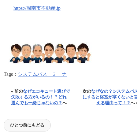
https://周南市不動産.jp
Tags：
システムバス ミーナ
« 前の
なぜエコキュート選びで
次の
なぜなの？システムバ
失敗する方がいるの！？どれ
にすると浴室が寒くないと
選んでも一緒じゃないの？
へ
える理由って！？
へ 