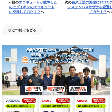
« 前の
エコキュートが故障した
次の
在来工法の浴室にTOTO
のでダイキンのエコキュート
システムバスサザナを設置
に交換してみた！？
へ
てみた！？
へ 