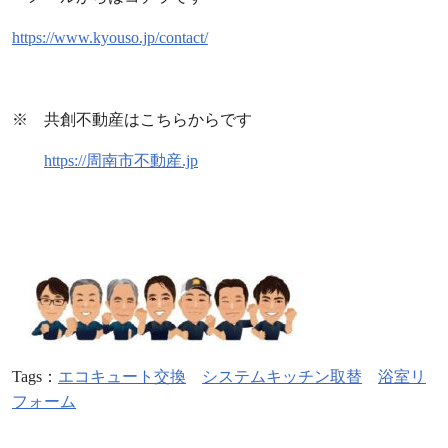
https://www.kyouso.jp/contact/
※ 共創不動産はこちらからです
https://周南市不動産.jp
Tags：
エコキュート交換
システムキッチン取替
浴室リ
フォーム