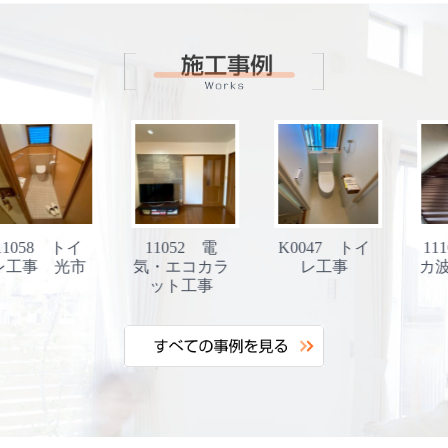
11052 電
K0047 トイ
11106 ポリ
気・エコカラ
レ工事
カ波板交換工
ット工事
事