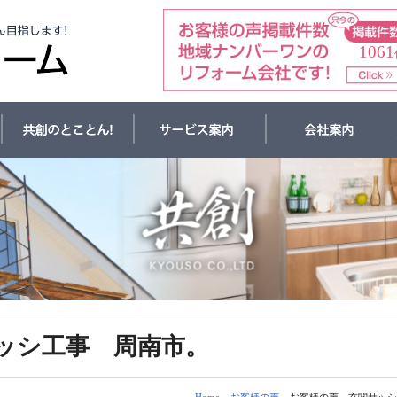
1061
ッシ工事 周南市。