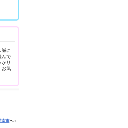
き誠に
読んで
っかり
、お気
周南市
へ »