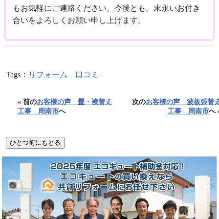
もお気軽にご連絡ください。今後とも、末永いお付き
合いをよろしくお願い申し上げます。
Tags：
リフォーム 口コミ
« 前の
お客様の声 畳・襖替え
次の
お客様の声 波板張替
工事 周南市
へ
工事 周南市
へ 