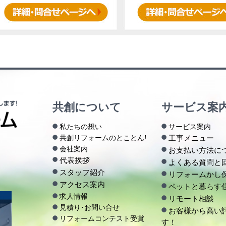
共創について
サービス案
私たちの想い
サービス案内
共創リフォームのとことん!
工事メニュー
会社案内
お支払い方法に
代表挨拶
よくある質問と
スタッフ紹介
リフォームかし
アクセス案内
ペットと暮らす
求人情報
リモート相談
見積り･お問い合せ
お客様から高い
リフォームコンテスト受賞
す！