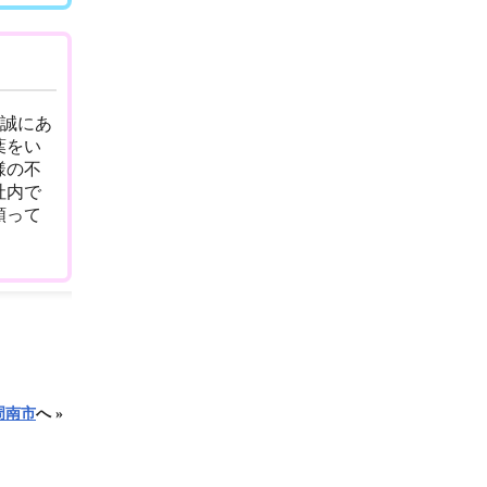
き誠にあ
葉をい
様の不
社内で
頼って
周南市
へ »