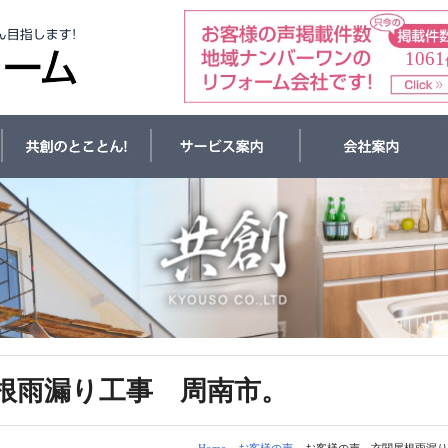
1061
根雨漏り工事 周南市。