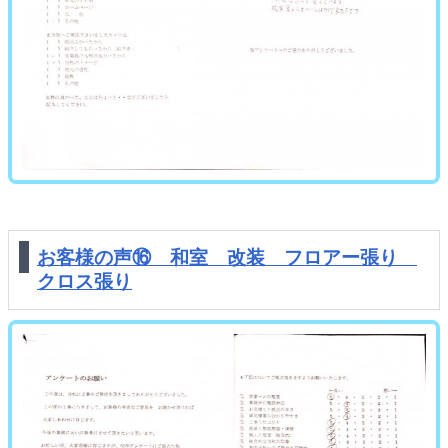
お客様の声⑯ 和室 改装 フロアー張り
クロス張り