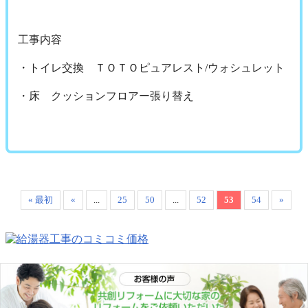
工事内容
・トイレ交換 ＴＯＴＯピュアレスト/ウォシュレット
・床 クッションフロアー張り替え
« 最初
«
...
25
50
...
52
53
54
»