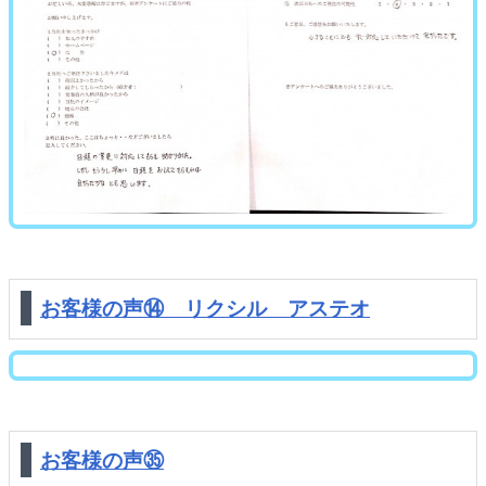
お客様の声⑭ リクシル アステオ
お客様の声㉟