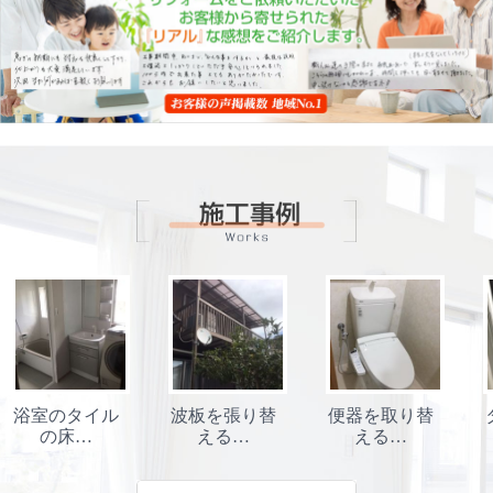
タイル
波板を張り替
便器を取り替
タカラスタ
…
える…
える…
ダー…