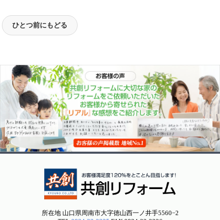
所在地 山口県周南市大字徳山西一ノ井手5560−2