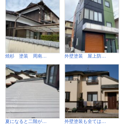
焼杉 塗装 周南…
外壁塗装 屋上防…
夏になると二階が…
外壁塗装も全ては…