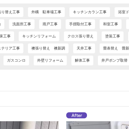
貼り替え工事
外構 駐車場工事
キッチンカラン工事
浴室
換
洗面所工事
雨戸工事
手摺取付工事
和室工事
床工事
キッチンリフォーム
クロス張り替え
塗装工事
ステリア工事
襖張り替え 襖新調
天井工事
畳表替え 畳
ガスコンロ
外壁リフォーム
解体工事
井戸ポンプ取替