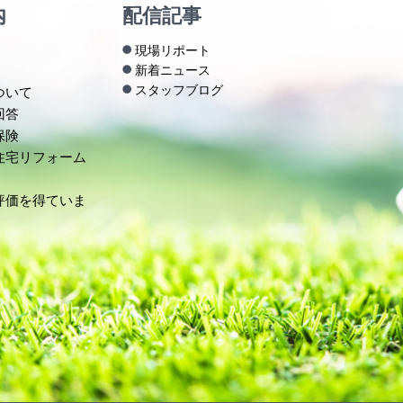
内
配信記事
現場リポート
新着ニュース
スタッフブログ
ついて
回答
保険
住宅リフォーム
評価を得ていま