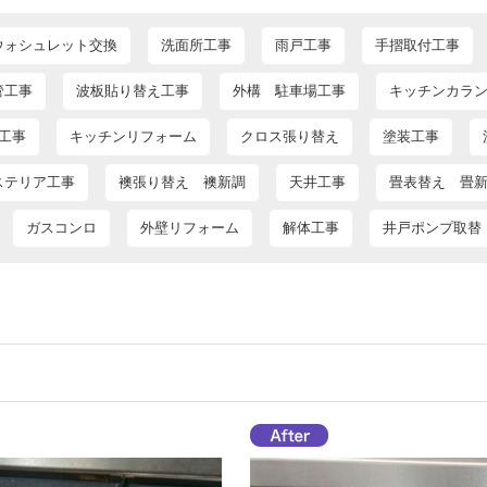
ウォシュレット交換
洗面所工事
雨戸工事
手摺取付工事
管工事
波板貼り替え工事
外構 駐車場工事
キッチンカラ
工事
キッチンリフォーム
クロス張り替え
塗装工事
ステリア工事
襖張り替え 襖新調
天井工事
畳表替え 畳
ガスコンロ
外壁リフォーム
解体工事
井戸ポンプ取替