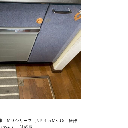
 M９シリーズ（NP-４５MS９S 操作
分のみ） 諸経費