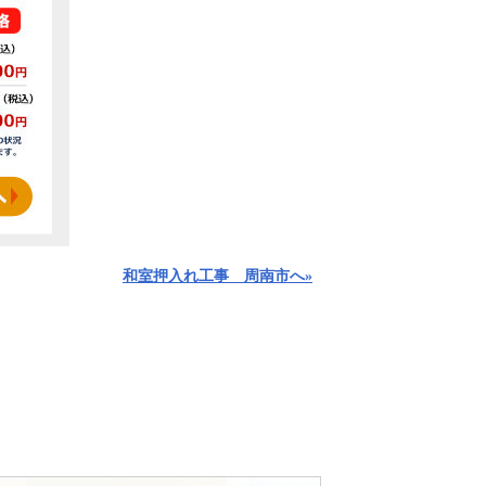
和室押入れ工事 周南市へ»