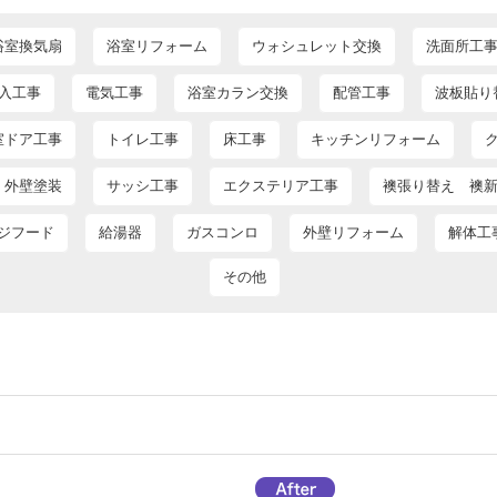
浴室換気扇
浴室リフォーム
ウォシュレット交換
洗面所工
入工事
電気工事
浴室カラン交換
配管工事
波板貼り
室ドア工事
トイレ工事
床工事
キッチンリフォーム
外壁塗装
サッシ工事
エクステリア工事
襖張り替え 襖
ジフード
給湯器
ガスコンロ
外壁リフォーム
解体工
その他