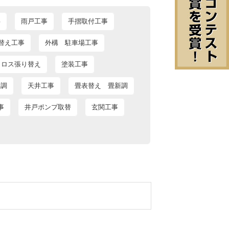
事
雨戸工事
手摺取付工事
替え工事
外構 駐車場工事
クロス張り替え
塗装工事
新調
天井工事
畳表替え 畳新調
事
井戸ポンプ取替
玄関工事