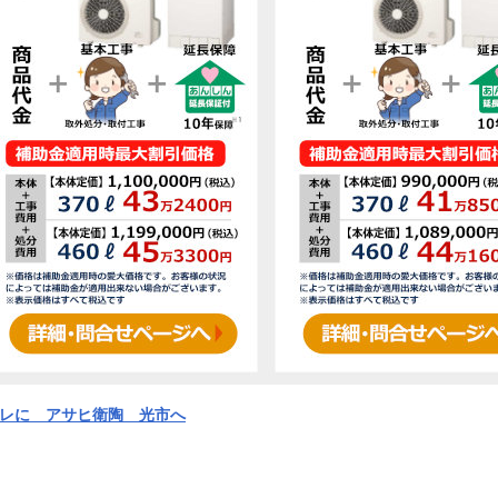
イレに アサヒ衛陶 光市へ