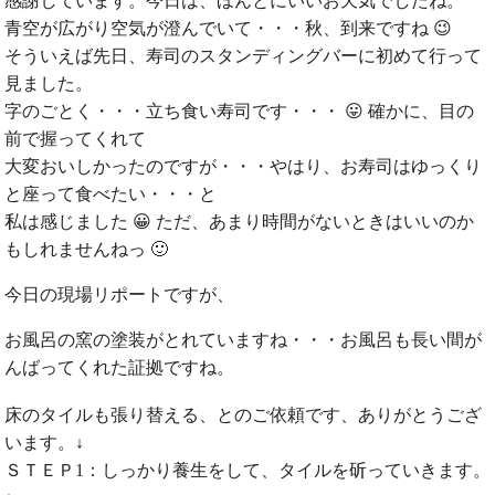
感謝しています。今日は、ほんとにいいお天気でしたね。
青空が広がり空気が澄んでいて・・・秋、到来ですね 😉
そういえば先日、寿司のスタンディングバーに初めて行って
見ました。
字のごとく・・・立ち食い寿司です・・・ 😛 確かに、目の
前で握ってくれて
大変おいしかったのですが・・・やはり、お寿司はゆっくり
と座って食べたい・・・と
私は感じました 😀 ただ、あまり時間がないときはいいのか
もしれませんねっ 🙂
今日の現場リポートですが、
お風呂の窯の塗装がとれていますね・・・お風呂も長い間が
んばってくれた証拠ですね。
床のタイルも張り替える、とのご依頼です、ありがとうござ
います。↓
ＳＴＥＰ1：しっかり養生をして、タイルを斫っていきます。