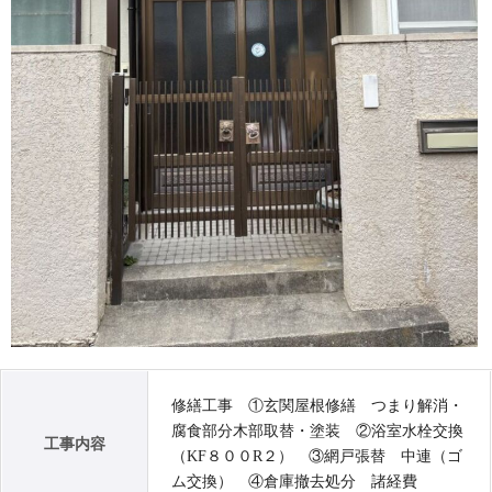
修繕工事 ①玄関屋根修繕 つまり解消・
腐食部分木部取替・塗装 ②浴室水栓交換
工事内容
（KF８００R２） ③網戸張替 中連（ゴ
ム交換） ④倉庫撤去処分 諸経費