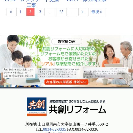
工事
«
1
2
3
...
25
...
»
最後 »
所在地 山口県周南市大字徳山西一ノ井手5560−2
TEL.
0834-32-3335
FAX.0834-32-3336