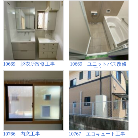
10669 脱衣所改修工事
10669 ユニットバス改修
工事
10766 内窓工事
10767 エコキュート工事